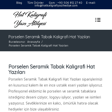
Blog
Tüm Ürünler
Gsm : +90 506 812 27 40 E-mail:
info@hatkaligrafiyazihediye.com
Porselen Seramik Tabak Kaligrafi Hat Yazıları
Buradasınız:
Anasayfa
/
Porselen Seramik Tabak Kaligrafi Hat Yazıları
Porselen Seramik Tabak Kaligrafi Hat
Yazıları
Porselen Seramik Tabak Kaligrafi Hat Yazıları siparişlerinizi
en kusursuz kalem ile en ince ustalık eseri yazıları işliyoruz.
Profesyonel ekibimiz ile porselen ve seramik tabaklara
istediğiniz deseni çiziyor, logoyu işliyor, yazıları ve isimleri
yazıyoruz. Sevdiklerinize en kalıcı, ömürlük hatıra olacak
hediyeler için bize ulaşabilirsiniz.