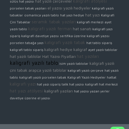
kaligrafi atölyesi
hat yazılı çerçeveler
sülüs hat yazısı
el yazısı yazılı hediyeler
porselen tabak yazıları
kaligrafi yazılı
hat yazı
tabaklar
osmanlıca yazılı tablo
hat yazı hediye
Kaligrafi
seramik tabak yazıları
Çini Tabaklar
kaligrafi merkezi
ayet
kaligrafi yazılı ferman
hat sanatı
yazılı tablo
kaligrafi yazı
sipariş
kaligrafi davetiye yazısı
sertifika üzerine kaligrafi yazısı
kaligrafi yazılı tabak
porselen tabağa yazı
hat tablo sipariş
kaligrafi hediye
kaligraf
kaligrafi tablo sipariş
ayet yazılı tablolar
hat yazıları
hat yazılı tablolar
Hat Yazısı Fiyatları
kaligrafi yazılı tablo
kaligrafi yazılı
isim yazılı tablolar
çini tabak
arapça yazılı tablolar
kaligrafi yazılı çerçeve
hat yazılı
tablo
kaligrafi yazılı porselen tabak
Kaligrafi Yazılı Hediyeler
hattat
kaligrafi yazı
hat yazı sipariş
talik hat yazısı
kaligrafi hat merkezi
hat yazı atölyesi
kaligrafi yazıları
hat yazısı yazan yerler
davetiye üzerine el yazısı