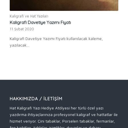
Kaligrafi ve Hat Yazıları
Kaligrafi Davetiye Yazımı Fiyatı
11 Şubat 2020
Kaligrafi Davetiye Yazımı Fiyatı kullanılacak kaleme,
yazılacak…
HAKKIMIZDA / İLETIŞIM
Hat Kaligrafi Yazı Hediye Atölyesi her türlü özel yazı
yazdırma ihtiyaçlarınıza profesyonel kaligraf ve hattatlar ile
hizmet veriyor. Çini tabaklar, Porselen tabaklar, fermanlar,
fon kağıtları, tablolar, isimlikler, duvarlar ve dahası.