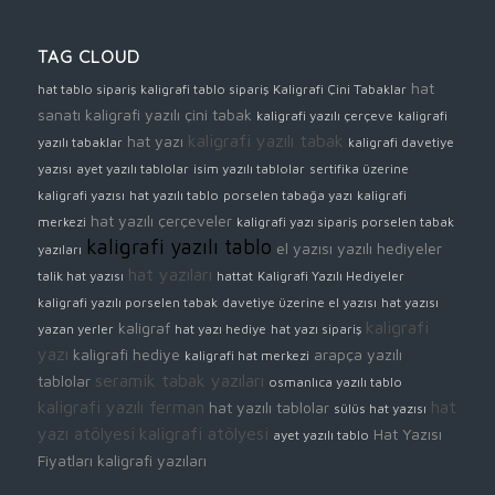
TAG CLOUD
hat
hat tablo sipariş
kaligrafi tablo sipariş
Kaligrafi Çini Tabaklar
sanatı
kaligrafi yazılı çini tabak
kaligrafi yazılı çerçeve
kaligrafi
kaligrafi yazılı tabak
hat yazı
yazılı tabaklar
kaligrafi davetiye
yazısı
ayet yazılı tablolar
isim yazılı tablolar
sertifika üzerine
kaligrafi yazısı
hat yazılı tablo
porselen tabağa yazı
kaligrafi
hat yazılı çerçeveler
merkezi
kaligrafi yazı sipariş
porselen tabak
kaligrafi yazılı tablo
el yazısı yazılı hediyeler
yazıları
hat yazıları
talik hat yazısı
hattat
Kaligrafi Yazılı Hediyeler
kaligrafi yazılı porselen tabak
davetiye üzerine el yazısı
hat yazısı
kaligrafi
kaligraf
yazan yerler
hat yazı hediye
hat yazı sipariş
yazı
kaligrafi hediye
arapça yazılı
kaligrafi hat merkezi
seramik tabak yazıları
tablolar
osmanlıca yazılı tablo
kaligrafi yazılı ferman
hat
hat yazılı tablolar
sülüs hat yazısı
yazı atölyesi
kaligrafi atölyesi
Hat Yazısı
ayet yazılı tablo
Fiyatları
kaligrafi yazıları