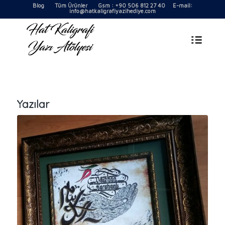
Blog
Tüm Ürünler
Gsm : +90 506 812 27 40 E-mail:
info@hatkaligrafiyazihediye.com
Yazılar