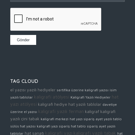
TAG CLOUD
el yazısı yazılı hediyeler
sertifika üzerine kaligrafi yazısı
isim
kaligrafi atölyesi
hat
yazılı tablolar
Kaligrafi Yazılı Hediyeler
yazı atölyesi
kaligrafi hediye
hat yazılı tablolar
davetiye
kaligrafi yazılı ferman
kaligraf
kaligrafi
üzerine el yazısı
yazılı çini tabak
kaligrafi merkezi
hat yazı sipariş
ayet yazılı tablo
sülüs hat yazısı
kaligrafi yazı sipariş
hat tablo sipariş
ayet yazılı
kaligrafi yazı
kaligrafi yazılı tabak
hat sanatı
tablolar
hat