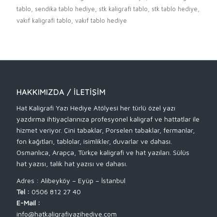
tablo
,
sendika tablo hediye
,
stk kaligrafi tablo
,
stk tablo hediye
,
vakıf kaligrafi tablo
,
vakıf tablo hediye
HAKKIMIZDA / İLETIŞIM
Hat Kaligrafi Yazı Hediye Atölyesi her türlü özel yazı
yazdırma ihtiyaçlarınıza profesyonel kaligraf ve hattatlar ile
hizmet veriyor. Çini tabaklar, Porselen tabaklar, fermanlar,
fon kağıtları, tablolar, isimlikler, duvarlar ve dahası.
Osmanlıca, Arapça, Türkçe kaligrafi ve hat yazıları. Sülüs
hat yazısı, talik hat yazısı ve dahası.
Adres : Alibeyköy – Eyüp – İstanbul
Tel :
0506 812 27 40
E-Mail :
info@hatkaligrafiyazihediye.com