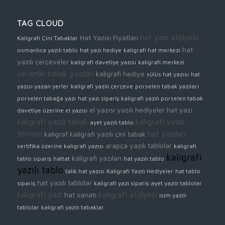
TAG CLOUD
hat yazı atölyesi
Hat Yazısı Fiyatları
Kaligrafi Çini Tabaklar
hat
osmanlıca yazılı tablo
hat yazı hediye
kaligrafi hat merkezi
yazılı çerçeveler
kaligrafi davetiye yazısı
kaligrafi merkezi
seramik tabak yazıları
kaligrafi hediye
sülüs hat yazısı
hat
yazısı yazan yerler
kaligrafi yazılı çerçeve
porselen tabak yazıları
porselen tabağa yazı
hat yazı sipariş
kaligrafi yazılı porselen tabak
el yazısı yazılı hediyeler
hat yazı
davetiye üzerine el yazısı
kaligrafi yazılı tabak
kaligrafi yazılı
ayet yazılı tablo
ferman
hat yazıları
kaligraf
kaligrafi yazılı çini tabak
arapça yazılı tablolar
sertifika üzerine kaligrafi yazısı
kaligrafi
kaligrafi
kaligrafi yazıları
tablo sipariş
hattat
hat yazılı tablo
yazılı tablo
talik hat yazısı
Kaligrafi Yazılı Hediyeler
hat tablo
hat yazılı tablolar
sipariş
kaligrafi yazı sipariş
ayet yazılı tablolar
kaligrafi yazı
kaligrafi atölyesi
hat sanatı
isim yazılı
tablolar
kaligrafi yazılı tabaklar