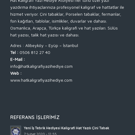
Hat Kaligrafi Yazı Hediye Atölyesi her türlü özel yazı
yazdırma ihtiyaçlarınıza profesyonel kaligraf ve hattatlar ile
hizmet veriyor. Çini tabaklar, Porselen tabaklar, fermanlar,
fon kağıtları, tablolar, isimlikler, duvarlar ve dahası.
Osmanlıca, Arapça, Türkçe kaligrafi ve hat yazıları. Sülüs
hat yazısı, talik hat yazısı ve dahası.
Adres : Alibeyköy – Eyüp – İstanbul
Tel :
0506 812 27 40
E-Mail :
info@hatkaligrafiyazihediye.com
Web :
www.hatkaligrafiyazihediye.com
REFERANS İŞLERIMIZ
Yeni İş Tebrik Hediyesi Kaligrafi Hat Yazılı Çini Tabak
7 Şubat 2020 - 12:55