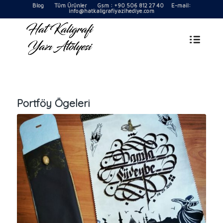
Blog
Tüm Ürünler
Gsm : +90 506 812 27 40 E-mail:
info@hatkaligrafiyazihediye.com
Portföy Ögeleri