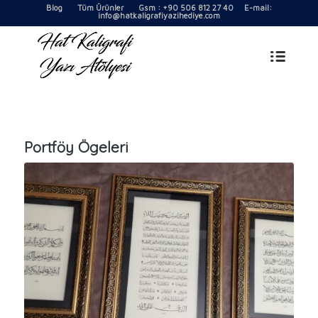
Blog
Tüm Ürünler
Gsm : +90 506 812 27 40 E-mail:
info@hatkaligrafiyazihediye.com
Portföy Ögeleri