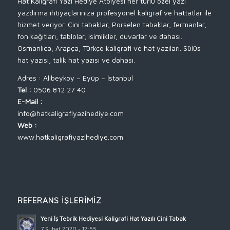
Hat Kaligrafi Yazı Hediye Atölyesi her türlü özel yazı
yazdırma ihtiyaçlarınıza profesyonel kaligraf ve hattatlar ile
hizmet veriyor. Çini tabaklar, Porselen tabaklar, fermanlar,
fon kağıtları, tablolar, isimlikler, duvarlar ve dahası.
Osmanlıca, Arapça, Türkçe kaligrafi ve hat yazıları. Sülüs
hat yazısı, talik hat yazısı ve dahası.
Adres : Alibeyköy – Eyüp – İstanbul
Tel :
0506 812 27 40
E-Mail :
info@hatkaligrafiyazihediye.com
Web :
www.hatkaligrafiyazihediye.com
REFERANS İŞLERIMIZ
Yeni İş Tebrik Hediyesi Kaligrafi Hat Yazılı Çini Tabak
7 Şubat 2020 - 12:55