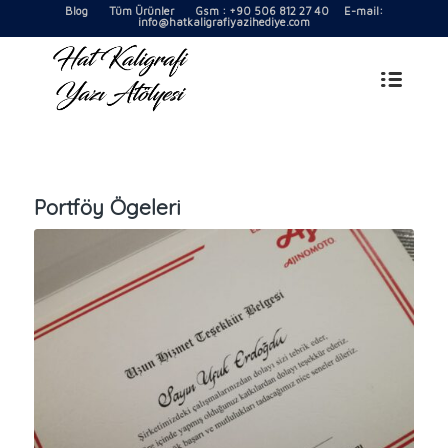
Blog
Tüm Ürünler
Gsm : +90 506 812 27 40 E-mail:
info@hatkaligrafiyazihediye.com
Portföy Ögeleri