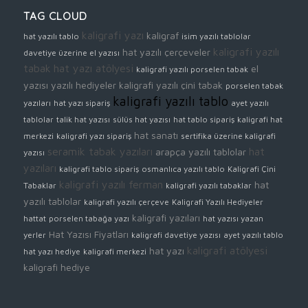
TAG CLOUD
kaligrafi yazı
kaligraf
hat yazılı tablo
isim yazılı tablolar
kaligrafi yazılı
hat yazılı çerçeveler
davetiye üzerine el yazısı
tabak
hat yazı atölyesi
el
kaligrafi yazılı porselen tabak
yazısı yazılı hediyeler
kaligrafi yazılı çini tabak
porselen tabak
kaligrafi yazılı tablo
yazıları
hat yazı sipariş
ayet yazılı
tablolar
talik hat yazısı
sülüs hat yazısı
hat tablo sipariş
kaligrafi hat
hat sanatı
merkezi
kaligrafi yazı sipariş
sertifika üzerine kaligrafi
seramik tabak yazıları
hat
arapça yazılı tablolar
yazısı
yazıları
kaligrafi tablo sipariş
osmanlıca yazılı tablo
Kaligrafi Çini
kaligrafi yazılı ferman
hat
Tabaklar
kaligrafi yazılı tabaklar
yazılı tablolar
kaligrafi yazılı çerçeve
Kaligrafi Yazılı Hediyeler
kaligrafi yazıları
hattat
porselen tabağa yazı
hat yazısı yazan
Hat Yazısı Fiyatları
yerler
kaligrafi davetiye yazısı
ayet yazılı tablo
kaligrafi atölyesi
hat yazı
hat yazı hediye
kaligrafi merkezi
kaligrafi hediye