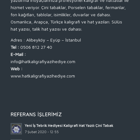
yazdırma ihtiyaçlarınıza profesyonel kaligraf ve hattatlar ile
hizmet veriyor. Çini tabaklar, Porselen tabaklar, fermanlar,
fon kağıtları, tablolar, isimlikler, duvarlar ve dahası.
Osmanlıca, Arapça, Türkçe kaligrafi ve hat yazıları. Sülüs
hat yazısı, talik hat yazısı ve dahası.
Adres : Alibeyköy – Eyüp – İstanbul
Tel :
0506 812 27 40
E-Mail :
info@hatkaligrafiyazihediye.com
Web :
www.hatkaligrafiyazihediye.com
REFERANS İŞLERIMIZ
Yeni İş Tebrik Hediyesi Kaligrafi Hat Yazılı Çini Tabak
7 Şubat 2020 - 12:55