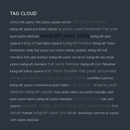
TAG CLOUD
hat yazı atölyesi
sülüs hat yazısı
hat yazısı yazan yerler
el yazısı yazılı hediyeler
hat yazı
kaligrafi yazılı porselen tabak
kaligrafi yazılı tablo
ayet yazılı tablolar
kaligrafi yazı
kaligraf
kaligrafi hediye
sipariş
hat tablo sipariş
Kaligrafi Yazılı
Hediyeler
talik hat yazısı
porselen tabak yazıları
kaligrafi hat
merkezi
hat yazı hediye
kaligrafi yazılı çerçeve
kaligrafi davetiye
hat yazılı tablolar
yazısı
kaligrafi merkezi
Kaligrafi Çini Tabaklar
Hat Yazısı Fiyatları
hat yazılı çerçeveler
kaligrafi tablo sipariş
kaligrafi atölyesi
kaligrafi yazılı tabak
sertifika üzerine
hat yazıları
arapça yazılı
kaligrafi yazısı
osmanlıca yazılı tablo
tablolar
kaligrafi yazıları
hat yazılı tablo
porselen tabağa yazı
kaligrafi yazı
ayet yazılı tablo
kaligrafi yazılı tabaklar
hat yazı
seramik tabak yazıları
kaligrafi yazılı ferman
hat
sipariş
sanatı
kaligrafi yazılı çini tabak
hattat
davetiye üzerine el yazısı
isim yazılı tablolar