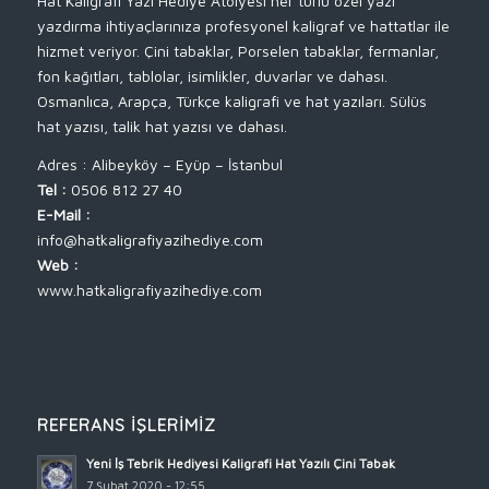
Hat Kaligrafi Yazı Hediye Atölyesi her türlü özel yazı
yazdırma ihtiyaçlarınıza profesyonel kaligraf ve hattatlar ile
hizmet veriyor. Çini tabaklar, Porselen tabaklar, fermanlar,
fon kağıtları, tablolar, isimlikler, duvarlar ve dahası.
Osmanlıca, Arapça, Türkçe kaligrafi ve hat yazıları. Sülüs
hat yazısı, talik hat yazısı ve dahası.
Adres : Alibeyköy – Eyüp – İstanbul
Tel :
0506 812 27 40
E-Mail :
info@hatkaligrafiyazihediye.com
Web :
www.hatkaligrafiyazihediye.com
REFERANS İŞLERIMIZ
Yeni İş Tebrik Hediyesi Kaligrafi Hat Yazılı Çini Tabak
7 Şubat 2020 - 12:55