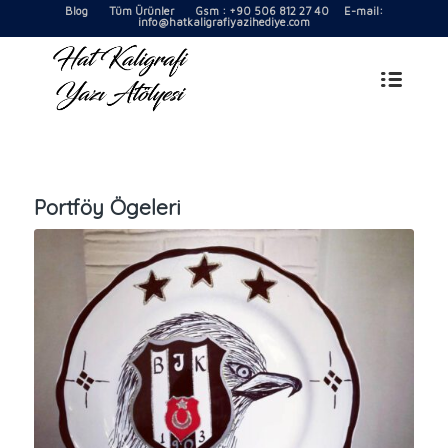
Blog
Tüm Ürünler
Gsm : +90 506 812 27 40 E-mail:
info@hatkaligrafiyazihediye.com
Portföy Ögeleri