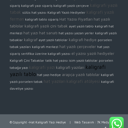
kaligrafi yazılı
sipariş
kaligrafi yazı sipariş
kaligrafi yazılı çerçeve
tabak
kaligrafi yazılı
sülüs hat yazısı
Kaligrafi Yazılı Hediyeler
ferman
Hat Yazısı Fiyatları
hat yazılı
kaligrafi tablo sipariş
tablolar
kaligrafi yazılı çini tabak
ayet yazılı tablo
kaligrafi hat
hat yazı
hat sanatı
merkezi
hat yazısı yazan yerler
kaligrafi yazılı
kaligraf
kaligrafi hediye
tabaklar
ayet yazılı tablolar
porselen
hat yazılı çerçeveler
tabak yazıları
kaligrafi merkezi
hat yazı
el yazısı yazılı hediyeler
sipariş
sertifika üzerine kaligrafi yazısı
Kaligrafi Çini Tabaklar
talik hat yazısı
isim yazılı tablolar
porselen
kaligrafi
kaligrafi yazı
kaligrafi yazıları
tabağa yazı
yazılı tablo
arapça yazılı tablolar
hat yazı hediye
kaligrafi
hat yazıları
kaligrafi atölyesi
yazılı porselen tabak
kaligrafi
davetiye yazısı
© Copyright -Hat Kaligrafi Yazı Hediye |
Web Tasarım
:
7K Medya