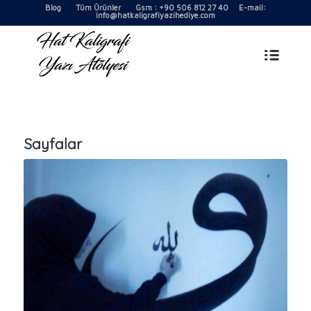
Blog
Tüm Ürünler
Gsm : +90 506 812 27 40 E-mail:
info@hatkaligrafiyazihediye.com
Sayfalar