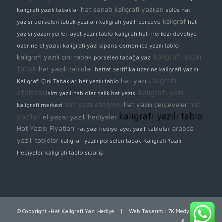
hat sanatı
kaligrafi yazıları
kaligrafi yazılı tabaklar
sülüs hat
kaligraf
yazısı
porselen tabak yazıları
kaligrafi yazılı çerçeve
hat
yazısı yazan yerler
ayet yazılı tablo
kaligrafi hat merkezi
davetiye
üzerine el yazısı
kaligrafi yazı sipariş
osmanlıca yazılı tablo
kaligrafi yazılı
kaligrafi yazılı çini tabak
porselen tabağa yazı
tabak
hat yazılı tablolar
hattat
sertifika üzerine kaligrafi yazısı
kaligrafi
hat yazı
Kaligrafi Çini Tabaklar
hat yazılı tablo
atölyesi
kaligrafi yazı
isim yazılı tablolar
talik hat yazısı
hat yazı atölyesi
hat
hat yazılı çerçeveler
kaligrafi merkezi
kaligrafi yazılı tablo
yazıları
el yazısı yazılı hediyeler
Hat Yazısı Fiyatları
arapça
hat yazı hediye
ayet yazılı tablolar
yazılı tablolar
kaligrafi yazılı porselen tabak
Kaligrafi Yazılı
Hediyeler
kaligrafi tablo sipariş
© Copyright -Hat Kaligrafi Yazı Hediye |
Web Tasarım
:
7K Medya