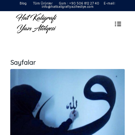
Blog
Tüm Ürünler
Gsm : +90 506 812 27 40 E-mail:
info@hatkaligrafiyazihediye.com
Sayfalar