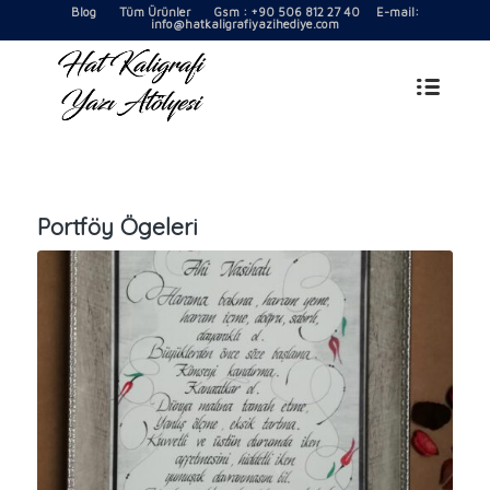
Blog
Tüm Ürünler
Gsm : +90 506 812 27 40 E-mail:
info@hatkaligrafiyazihediye.com
Portföy Ögeleri