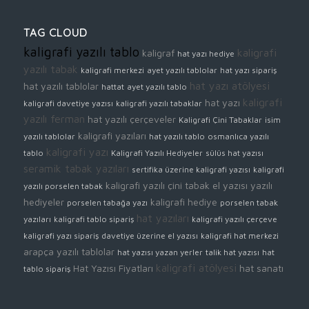
TAG CLOUD
kaligrafi yazılı tablo
kaligrafi
kaligraf
hat yazı hediye
yazılı tabak
kaligrafi merkezi
ayet yazılı tablolar
hat yazı sipariş
hat yazı atölyesi
hat yazılı tablolar
hattat
ayet yazılı tablo
kaligrafi
hat yazı
kaligrafi davetiye yazısı
kaligrafi yazılı tabaklar
yazılı ferman
hat yazılı çerçeveler
Kaligrafi Çini Tabaklar
isim
kaligrafi yazıları
yazılı tablolar
hat yazılı tablo
osmanlıca yazılı
kaligrafi yazı
tablo
Kaligrafi Yazılı Hediyeler
sülüs hat yazısı
seramik tabak yazıları
sertifika üzerine kaligrafi yazısı
kaligrafi
kaligrafi yazılı çini tabak
el yazısı yazılı
yazılı porselen tabak
hediyeler
kaligrafi hediye
porselen tabağa yazı
porselen tabak
hat yazıları
yazıları
kaligrafi tablo sipariş
kaligrafi yazılı çerçeve
kaligrafi yazı sipariş
davetiye üzerine el yazısı
kaligrafi hat merkezi
arapça yazılı tablolar
hat yazısı yazan yerler
talik hat yazısı
hat
kaligrafi atölyesi
Hat Yazısı Fiyatları
hat sanatı
tablo sipariş