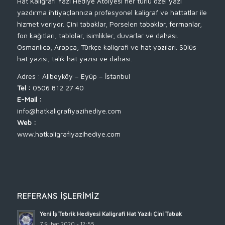
Hat Kaligrafi Yazı Hediye Atölyesi her türlü özel yazı
yazdırma ihtiyaçlarınıza profesyonel kaligraf ve hattatlar ile
hizmet veriyor. Çini tabaklar, Porselen tabaklar, fermanlar,
fon kağıtları, tablolar, isimlikler, duvarlar ve dahası.
Osmanlıca, Arapça, Türkçe kaligrafi ve hat yazıları. Sülüs
hat yazısı, talik hat yazısı ve dahası.
Adres : Alibeyköy – Eyüp – İstanbul
Tel :
0506 812 27 40
E-Mail :
info@hatkaligrafiyazihediye.com
Web :
www.hatkaligrafiyazihediye.com
REFERANS İŞLERIMIZ
Yeni İş Tebrik Hediyesi Kaligrafi Hat Yazılı Çini Tabak
7 Şubat 2020 - 12:55