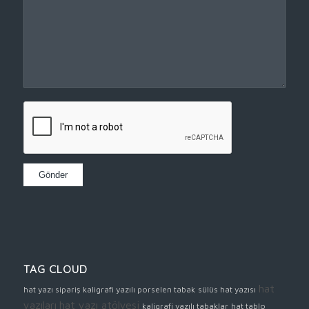
TAG CLOUD
hat
hat yazı sipariş
kaligrafi yazılı porselen tabak
sülüs hat yazısı
yazıları
hat yazı atölyesi
kaligrafi yazılı tabaklar
hat tablo