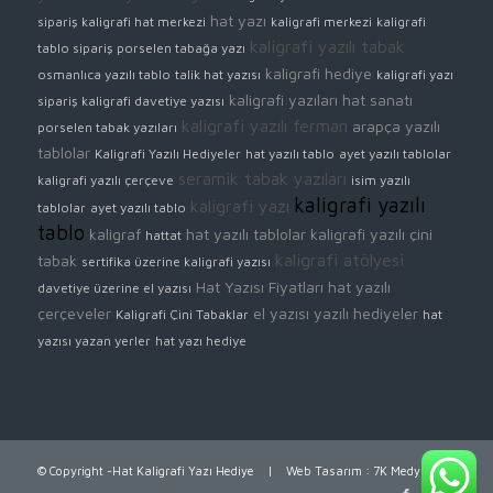
hat yazı
sipariş
kaligrafi hat merkezi
kaligrafi merkezi
kaligrafi
kaligrafi yazılı tabak
tablo sipariş
porselen tabağa yazı
kaligrafi hediye
osmanlıca yazılı tablo
talik hat yazısı
kaligrafi yazı
kaligrafi yazıları
hat sanatı
sipariş
kaligrafi davetiye yazısı
kaligrafi yazılı ferman
arapça yazılı
porselen tabak yazıları
tablolar
Kaligrafi Yazılı Hediyeler
hat yazılı tablo
ayet yazılı tablolar
seramik tabak yazıları
kaligrafi yazılı çerçeve
isim yazılı
kaligrafi yazılı
kaligrafi yazı
tablolar
ayet yazılı tablo
tablo
kaligraf
hat yazılı tablolar
kaligrafi yazılı çini
hattat
kaligrafi atölyesi
tabak
sertifika üzerine kaligrafi yazısı
Hat Yazısı Fiyatları
hat yazılı
davetiye üzerine el yazısı
çerçeveler
el yazısı yazılı hediyeler
Kaligrafi Çini Tabaklar
hat
yazısı yazan yerler
hat yazı hediye
© Copyright -Hat Kaligrafi Yazı Hediye |
Web Tasarım
:
7K Medya