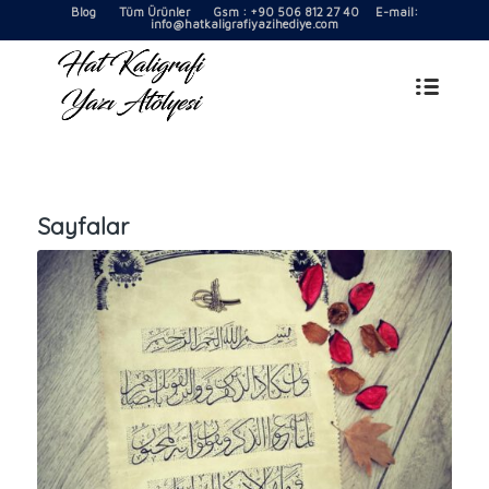
Blog
Tüm Ürünler
Gsm : +90 506 812 27 40 E-mail:
info@hatkaligrafiyazihediye.com
Sayfalar