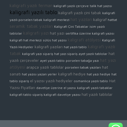
kaligrafi yazılı ferman
kaligrafi yazılı çerçeve
talik hat yazısı
kaligrafi yazılı tablo
kaligrafi yazılı çini tabak
kaligrafi
hat yazıları
kaligraf
yazılı porselen tabak
kaligrafi merkezi
hattat
seramik tabak yazıları
Kaligrafi Çini Tabaklar
isim yazılı
kaligrafi yazı
hat yazı
tablolar
sertifika üzerine kaligrafi yazısı
kaligrafi atölyesi
kaligrafi hat merkezi
sülüs hat yazısı
Kaligrafi
kaligrafi yazılı
kaligrafi yazıları
Yazılı Hediyeler
hat yazılı tablo
tabak
hat
kaligrafi yazı sipariş
hat yazı sipariş
ayet yazılı tablolar
hat yazı
yazılı çerçeveler
ayet yazılı tablo
porselen tabağa yazı
atölyesi
arapça yazılı tablolar
hat
porselen tabak yazıları
sanatı
kaligrafi hediye
hat yazısı yazan yerler
hat yazı hediye
hat
el yazısı yazılı hediyeler
Hat
tablo sipariş
osmanlıca yazılı tablo
Yazısı Fiyatları
davetiye üzerine el yazısı
kaligrafi yazılı tabaklar
hat yazılı tablolar
kaligrafi tablo sipariş
kaligrafi davetiye yazısı