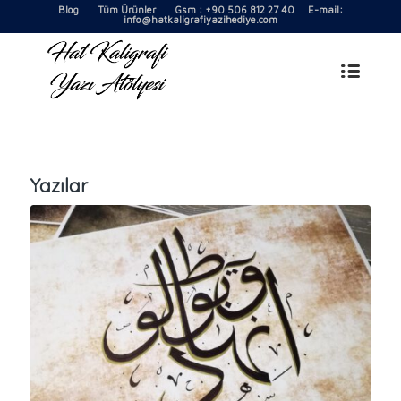
Blog
Tüm Ürünler
Gsm : +90 506 812 27 40 E-mail:
info@hatkaligrafiyazihediye.com
Yazılar