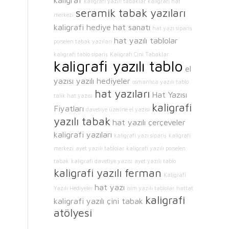
kaligrafi yazılı tabaklar
kaligrafi hat
seramik tabak yazıları
merkezi
kaligrafi hediye
hat sanatı
hat yazı sipariş
hat yazılı tablolar
porselen tabak yazıları
kaligrafi tablo sipariş
Kaligrafi Çini Tabaklar
kaligrafi yazılı tablo
el
yazısı yazılı hediyeler
osmanlıca yazılı tablo
hat yazıları
Hat Yazısı
talik hat yazısı
kaligrafi
Fiyatları
davetiye üzerine el yazısı
yazılı tabak
hat yazılı çerçeveler
kaligrafi yazıları
kaligrafi yazı sipariş
kaligrafi
merkezi
ayet yazılı tablolar
kaligrafi yazılı porselen
tabak
kaligrafi davetiye yazısı
ayet yazılı tablo
kaligrafi yazılı ferman
Kaligrafi
hat yazı
Yazılı Hediyeler
isim yazılı tablolar
hattat
kaligrafi
kaligrafi yazılı çini tabak
atölyesi