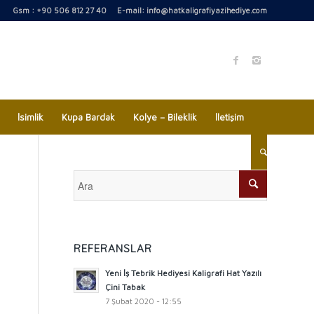
Gsm : +90 506 812 27 40 E-mail:
info@hatkaligrafiyazihediye.com
İsimlik
Kupa Bardak
Kolye – Bileklik
İletişim
REFERANSLAR
Yeni İş Tebrik Hediyesi Kaligrafi Hat Yazılı
Çini Tabak
7 Şubat 2020 - 12:55