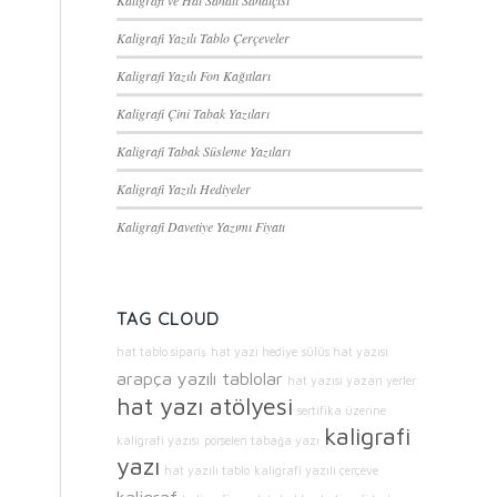
Kaligrafi ve Hat Sanatı Sanatçısı
Kaligrafi Yazılı Tablo Çerçeveler
Kaligrafi Yazılı Fon Kağıtları
Kaligrafi Çini Tabak Yazıları
Kaligrafi Tabak Süsleme Yazıları
Kaligrafi Yazılı Hediyeler
Kaligrafi Davetiye Yazımı Fiyatı
TAG CLOUD
hat tablo sipariş
hat yazı hediye
sülüs hat yazısı
arapça yazılı tablolar
hat yazısı yazan yerler
hat yazı atölyesi
sertifika üzerine
kaligrafi
kaligrafi yazısı
porselen tabağa yazı
yazı
hat yazılı tablo
kaligrafi yazılı çerçeve
kaligraf