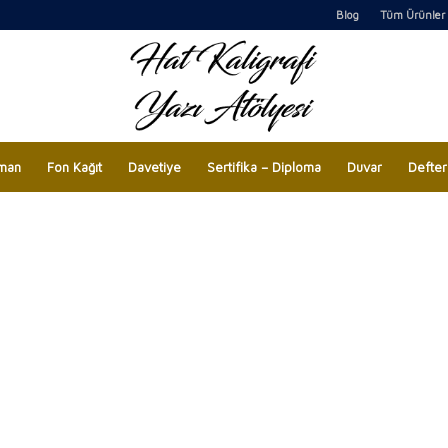
Blog
Tüm Ürünler
man
Fon Kağıt
Davetiye
Sertifika – Diploma
Duvar
Defter