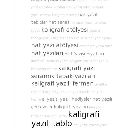
porselen tabak yazıları
ayet yazılı tablo
kaligrafi
hat yazılı
yazılı çerçeve
kaligrafi merkezi
tablolar
hat sanatı
kaligrafi yazılı porselen
kaligrafi atölyesi
tabak
porselen
tabağa yazı
Kaligrafi Yazılı Hediyeler
hat yazı sipariş
hat yazı atölyesi
osmanlıca yazılı tablo
hat yazıları
Hat Yazısı Fiyatları
davetiye üzerine el yazısı
kaligrafi yazı sipariş
talik
kaligrafi yazı
hat yazısı
hattat
seramik tabak yazıları
kaligrafi yazılı ferman
sertifika
üzerine kaligrafi yazısı
hat yazılı tablo
hat yazı
el yazısı yazılı hediyeler
hat yazılı
hediye
çerçeveler
kaligrafi yazıları
isim yazılı
kaligrafi
tablolar
sülüs hat yazısı
yazılı tablo
hat yazısı yazan yerler