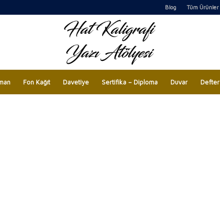
Blog
Tüm Ürünler
man
Fon Kağıt
Davetiye
Sertifika – Diploma
Duvar
Defter