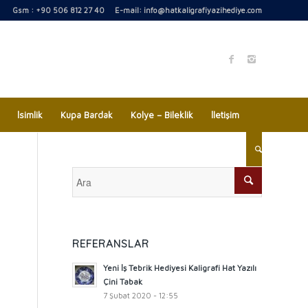
Gsm : +90 506 812 27 40 E-mail:
info@hatkaligrafiyazihediye.com
İsimlik
Kupa Bardak
Kolye – Bileklik
İletişim
REFERANSLAR
Yeni İş Tebrik Hediyesi Kaligrafi Hat Yazılı
Çini Tabak
7 Şubat 2020 - 12:55