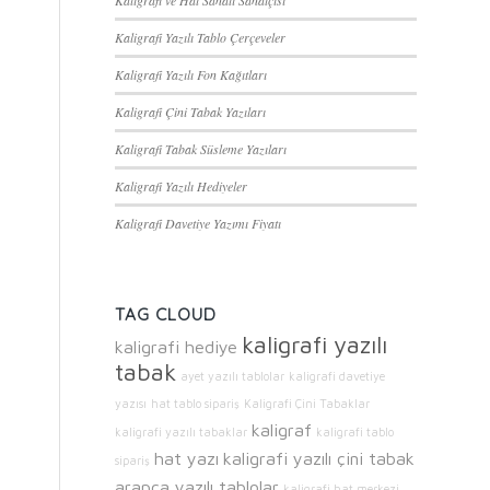
Kaligrafi ve Hat Sanatı Sanatçısı
Kaligrafi Yazılı Tablo Çerçeveler
Kaligrafi Yazılı Fon Kağıtları
Kaligrafi Çini Tabak Yazıları
Kaligrafi Tabak Süsleme Yazıları
Kaligrafi Yazılı Hediyeler
Kaligrafi Davetiye Yazımı Fiyatı
TAG CLOUD
kaligrafi yazılı
kaligrafi hediye
tabak
ayet yazılı tablolar
kaligrafi davetiye
yazısı
hat tablo sipariş
Kaligrafi Çini Tabaklar
kaligraf
kaligrafi yazılı tabaklar
kaligrafi tablo
hat yazı
kaligrafi yazılı çini tabak
sipariş
arapça yazılı tablolar
kaligrafi hat merkezi