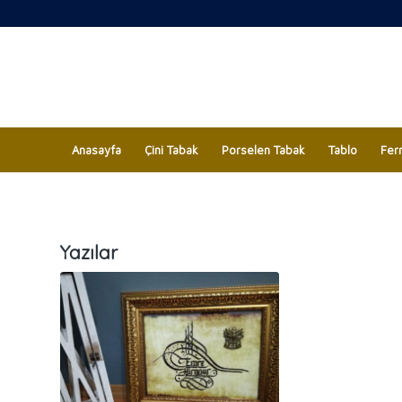
Anasayfa
Çini Tabak
Porselen Tabak
Tablo
Fer
Yazılar