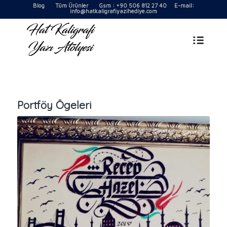
Blog
Tüm Ürünler
Gsm : +90 506 812 27 40 E-mail:
info@hatkaligrafiyazihediye.com
Portföy Ögeleri