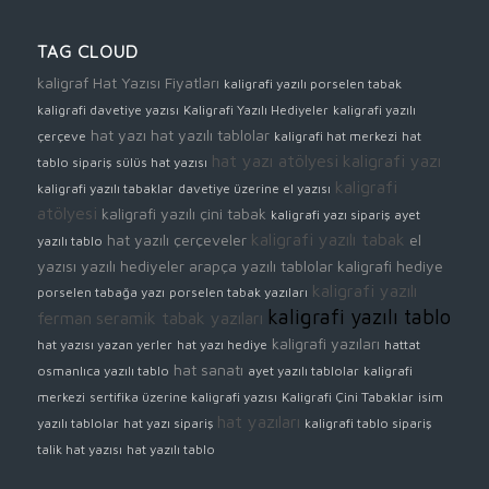
TAG CLOUD
kaligraf
Hat Yazısı Fiyatları
kaligrafi yazılı porselen tabak
kaligrafi davetiye yazısı
Kaligrafi Yazılı Hediyeler
kaligrafi yazılı
hat yazı
hat yazılı tablolar
çerçeve
kaligrafi hat merkezi
hat
hat yazı atölyesi
kaligrafi yazı
tablo sipariş
sülüs hat yazısı
kaligrafi
kaligrafi yazılı tabaklar
davetiye üzerine el yazısı
atölyesi
kaligrafi yazılı çini tabak
kaligrafi yazı sipariş
ayet
kaligrafi yazılı tabak
hat yazılı çerçeveler
el
yazılı tablo
yazısı yazılı hediyeler
arapça yazılı tablolar
kaligrafi hediye
kaligrafi yazılı
porselen tabağa yazı
porselen tabak yazıları
kaligrafi yazılı tablo
ferman
seramik tabak yazıları
kaligrafi yazıları
hat yazısı yazan yerler
hat yazı hediye
hattat
hat sanatı
osmanlıca yazılı tablo
ayet yazılı tablolar
kaligrafi
merkezi
sertifika üzerine kaligrafi yazısı
Kaligrafi Çini Tabaklar
isim
hat yazıları
yazılı tablolar
hat yazı sipariş
kaligrafi tablo sipariş
talik hat yazısı
hat yazılı tablo