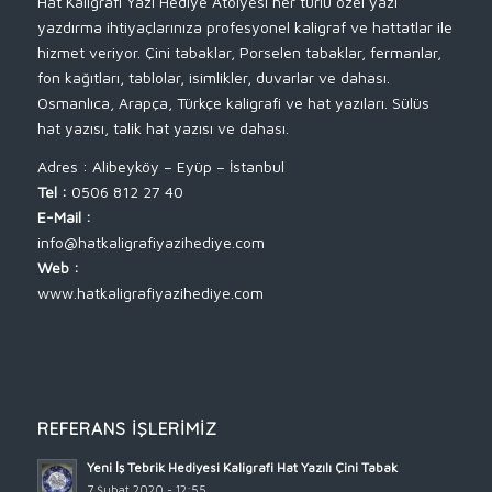
Hat Kaligrafi Yazı Hediye Atölyesi her türlü özel yazı
yazdırma ihtiyaçlarınıza profesyonel kaligraf ve hattatlar ile
hizmet veriyor. Çini tabaklar, Porselen tabaklar, fermanlar,
fon kağıtları, tablolar, isimlikler, duvarlar ve dahası.
Osmanlıca, Arapça, Türkçe kaligrafi ve hat yazıları. Sülüs
hat yazısı, talik hat yazısı ve dahası.
Adres : Alibeyköy – Eyüp – İstanbul
Tel :
0506 812 27 40
E-Mail :
info@hatkaligrafiyazihediye.com
Web :
www.hatkaligrafiyazihediye.com
REFERANS İŞLERIMIZ
Yeni İş Tebrik Hediyesi Kaligrafi Hat Yazılı Çini Tabak
7 Şubat 2020 - 12:55