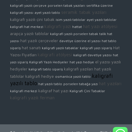
kaligrafi yazılı çerçeve
porselen tabak yazıları
sertifika üzerine
seramik tabak yazıları
kaligrafi yazısı
ayet yazılı tablo
kaligrafi yazılı çini tabak
isim yazılı tablolar
ayet yazılı tablolar
kaligrafi yazı
hat yazı atölyesi
kaligrafi hat merkezi
hattat
arapça yazılı tablolar
kaligrafi yazılı porselen tabak
talik hat
hat yazılı çerçeveler
yazısı
davetiye üzerine el yazısı
hat tablo
hat sanatı
Hat
sipariş
kaligrafi yazılı tabaklar
kaligrafi yazı sipariş
kaligrafi atölyesi
Yazısı Fiyatları
kaligrafi davetiye yazısı
hat
el yazısı yazılı
yazı sipariş
Kaligrafi Yazılı Hediyeler
hat yazı hediye
hediyeler
kaligrafi yazıları
hat yazılı
kaligrafi tablo sipariş
kaligrafi
tablolar
kaligrafi hediye
osmanlıca yazılı tablo
yazılı tablo
hat yazıları
hat yazılı tablo
porselen tabağa yazı
kaligraf
hat yazı
kaligrafi merkezi
Kaligrafi Çini Tabaklar
kaligrafi yazılı ferman