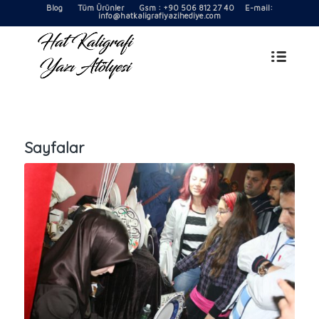
Blog
Tüm Ürünler
Gsm : +90 506 812 27 40 E-mail:
info@hatkaligrafiyazihediye.com
Sayfalar