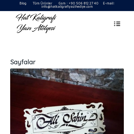
Blog
Tüm Ürünler
Gsm : +90 506 812 27 40 E-mail:
info@hatkaligrafiyazihediye.com
Sayfalar