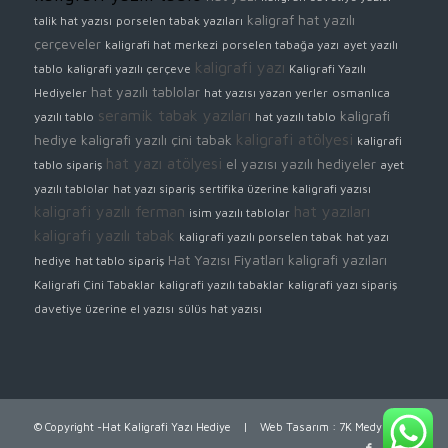
kaligraf
hat yazılı
talik hat yazısı
porselen tabak yazıları
çerçeveler
kaligrafi hat merkezi
porselen tabağa yazı
ayet yazılı
kaligrafi yazı
tablo
kaligrafi yazılı çerçeve
Kaligrafi Yazılı
hat yazılı tablolar
Hediyeler
hat yazısı yazan yerler
osmanlıca
seramik tabak yazıları
kaligrafi
yazılı tablo
hat yazılı tablo
kaligrafi atölyesi
hediye
kaligrafi yazılı çini tabak
kaligrafi
hat yazı atölyesi
el yazısı yazılı hediyeler
tablo sipariş
ayet
yazılı tablolar
hat yazı sipariş
sertifika üzerine kaligrafi yazısı
kaligrafi yazılı ferman
hat yazıları
isim yazılı tablolar
kaligrafi yazılı tabak
kaligrafi yazılı porselen tabak
hat yazı
Hat Yazısı Fiyatları
kaligrafi yazıları
hediye
hat tablo sipariş
Kaligrafi Çini Tabaklar
kaligrafi yazılı tabaklar
kaligrafi yazı sipariş
davetiye üzerine el yazısı
sülüs hat yazısı
© Copyright -Hat Kaligrafi Yazı Hediye |
Web Tasarım
:
7K Medya