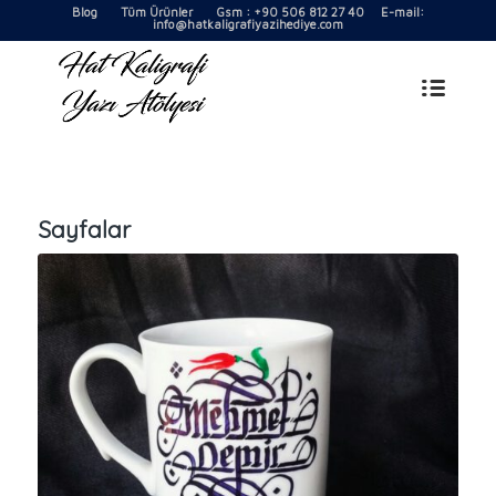
Blog
Tüm Ürünler
Gsm : +90 506 812 27 40 E-mail:
info@hatkaligrafiyazihediye.com
Sayfalar