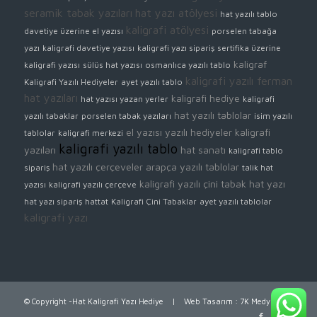
seramik tabak yazıları
hat yazı atölyesi
hat yazılı tablo
kaligrafi atölyesi
davetiye üzerine el yazısı
porselen tabağa
yazı
kaligrafi davetiye yazısı
kaligrafi yazı sipariş
sertifika üzerine
kaligraf
kaligrafi yazısı
sülüs hat yazısı
osmanlıca yazılı tablo
kaligrafi yazılı ferman
Kaligrafi Yazılı Hediyeler
ayet yazılı tablo
hat yazıları
kaligrafi hediye
hat yazısı yazan yerler
kaligrafi
hat yazılı tablolar
yazılı tabaklar
porselen tabak yazıları
isim yazılı
el yazısı yazılı hediyeler
kaligrafi
tablolar
kaligrafi merkezi
kaligrafi yazılı tablo
yazıları
hat sanatı
kaligrafi tablo
hat yazılı çerçeveler
arapça yazılı tablolar
sipariş
talik hat
kaligrafi yazılı çini tabak
hat yazı
yazısı
kaligrafi yazılı çerçeve
hat yazı sipariş
hattat
Kaligrafi Çini Tabaklar
ayet yazılı tablolar
kaligrafi yazı
© Copyright -Hat Kaligrafi Yazı Hediye |
Web Tasarım
:
7K Medya