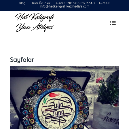
Blog
Tüm Ürünler
Gsm : +90 506 812 27 40 E-mail:
info@hatkaligrafiyazihediye.com
Sayfalar