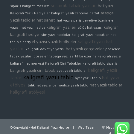
seramik tabak yazıları
hat yazı
sipariş
kaligrafi merkezi
arapça
Kaligrafi Yazılı Hediyeler
kaligrafi yazılı çerçeve
hattat
yazılı tablolar
hat sanatı
hat yazı sipariş
davetiye üzerine el
kaligrafi yazıları
kaligraf
yazısı
hat yazı hediye
sülüs hat yazısı
kaligrafi hediye
isim yazılı tablolar
kaligrafi yazılı tabaklar
hat
kaligrafi yazı
hat
el yazısı yazılı hediyeler
tablo sipariş
yazıları
hat yazılı çerçeveler
kaligrafi davetiye yazısı
porselen
tabak yazıları
porselen tabağa yazı
sertifika üzerine kaligrafi yazısı
kaligrafi hat merkezi
Kaligrafi Çini Tabaklar
kaligrafi tablo sipariş
kaligrafi yazılı
kaligrafi yazılı çini tabak
ayet yazılı tablolar
kaligrafi yazılı tablo
tabak
hat yazı
ayet yazılı tablo
atölyesi
hat yazılı tablolar
talik hat yazısı
osmanlıca yazılı tablo
kaligrafi atölyesi
© Copyright -Hat Kaligrafi Yazı Hediye |
Web Tasarım
:
7K Medya