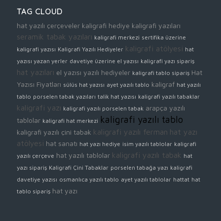
TAG CLOUD
hat yazılı çerçeveler
kaligrafi hediye
kaligrafi yazıları
seramik tabak yazıları
kaligrafi merkezi
sertifika üzerine
kaligrafi atölyesi
kaligrafi yazısı
Kaligrafi Yazılı Hediyeler
hat
yazısı yazan yerler
davetiye üzerine el yazısı
kaligrafi yazı sipariş
hat yazıları
el yazısı yazılı hediyeler
Hat
kaligrafi tablo sipariş
Yazısı Fiyatları
kaligraf
sülüs hat yazısı
ayet yazılı tablo
hat yazılı
tablo
porselen tabak yazıları
talik hat yazısı
kaligrafi yazılı tabaklar
kaligrafi yazı
arapça yazılı
kaligrafi yazılı porselen tabak
kaligrafi yazılı tablo
tablolar
kaligrafi hat merkezi
kaligrafi yazılı ferman
hat yazı
kaligrafi yazılı çini tabak
atölyesi
hat sanatı
hat yazı hediye
isim yazılı tablolar
kaligrafi
kaligrafi yazılı tabak
hat yazılı tablolar
yazılı çerçeve
hat
yazı sipariş
Kaligrafi Çini Tabaklar
porselen tabağa yazı
kaligrafi
davetiye yazısı
osmanlıca yazılı tablo
ayet yazılı tablolar
hattat
hat
hat yazı
tablo sipariş