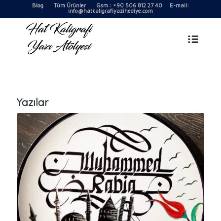
Blog
Tüm Ürünler
Gsm : +90 506 812 27 40 E-mail:
info@hatkaligrafiyazihediye.com
Yazılar