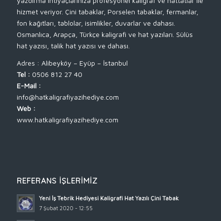
yazdırma ihtiyaçlarınıza profesyonel kaligraf ve hattatlar ile
hizmet veriyor. Çini tabaklar, Porselen tabaklar, fermanlar,
fon kağıtları, tablolar, isimlikler, duvarlar ve dahası.
Osmanlıca, Arapça, Türkçe kaligrafi ve hat yazıları. Sülüs
hat yazısı, talik hat yazısı ve dahası.
Adres : Alibeyköy – Eyüp – İstanbul
Tel :
0506 812 27 40
E-Mail :
info@hatkaligrafiyazihediye.com
Web :
www.hatkaligrafiyazihediye.com
REFERANS İŞLERIMIZ
Yeni İş Tebrik Hediyesi Kaligrafi Hat Yazılı Çini Tabak
7 Şubat 2020 - 12:55