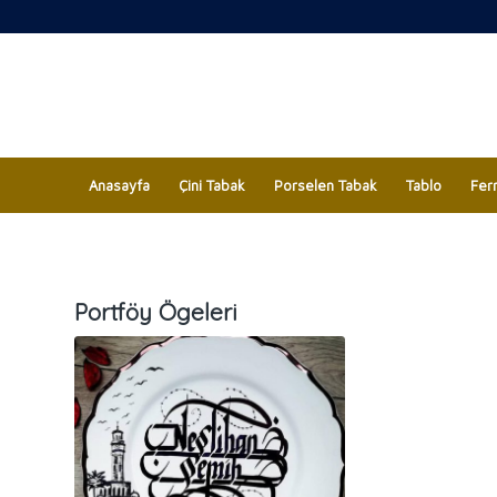
Anasayfa
Çini Tabak
Porselen Tabak
Tablo
Fer
Portföy Ögeleri