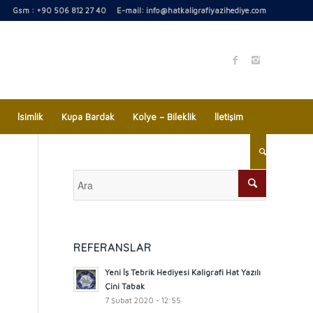
Gsm : +90 506 812 27 40 E-mail:
info@hatkaligrafiyazihediye.com
İsimlik
Kupa Bardak
Kolye – Bileklik
İletişim
REFERANSLAR
Yeni İş Tebrik Hediyesi Kaligrafi Hat Yazılı
Çini Tabak
7 Şubat 2020 - 12:55