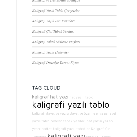
Kaligrafi ve Hat Sanatı Sanatçısı
Kaligrafi Yazılı Tablo Çerçeveler
Kaligrafi Yazılı Fon Kağıtları
Kaligrafi Çini Tabak Yazıları
Kaligrafi Tabak Süsleme Yazıları
Kaligrafi Yazılı Hediyeler
Kaligrafi Davetiye Yazımı Fiyatı
TAG CLOUD
kaligraf
hat yazı
hat yazılı tablo
kaligrafi yazılı tablo
kaligrafi davetiye yazısı
davetiye üzerine el yazısı
ayet
yazılı tablo
porselen tabak yazıları
hat yazısı yazan
yerler
hattat
kaligrafi yazılı tabaklar
Kaligrafi Çini
kaligrafi yazı