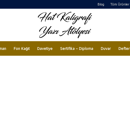
Blog
Tüm Ürünler
man
Fon Kağıt
Davetiye
Sertifika – Diploma
Duvar
Defter