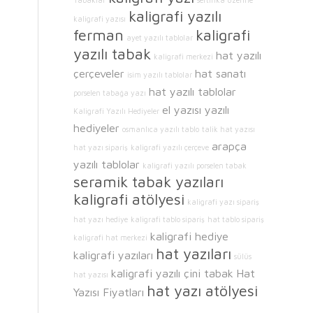
Tabaklar
sertifika üzerine
kaligrafi yazılı
kaligrafi yazısı
ferman
kaligrafi
ayet yazılı tablolar
yazılı tabak
hat yazılı
kaligrafi merkezi
çerçeveler
hat sanatı
isim yazılı tablolar
hat yazılı tablolar
porselen tabağa yazı
el yazısı yazılı
Kaligrafi Yazılı Hediyeler
hediyeler
osmanlıca yazılı tablo
talik hat yazısı
arapça
hat yazı sipariş
kaligrafi yazılı çerçeve
yazılı tablolar
kaligrafi yazılı porselen tabak
seramik tabak yazıları
kaligrafi atölyesi
kaligrafi yazı sipariş
hat yazı hediye
kaligrafi tablo sipariş
hat tablo sipariş
kaligrafi hediye
kaligrafi hat merkezi
hat yazıları
kaligrafi yazıları
sülüs
kaligrafi yazılı çini tabak
Hat
hat yazısı
hat yazı atölyesi
Yazısı Fiyatları