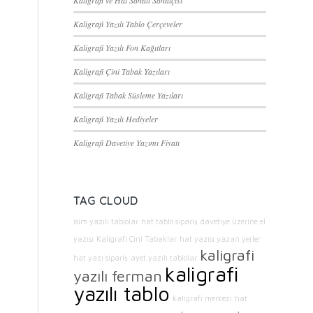
Kaligrafi ve Hat Sanatı Sanatçısı
Kaligrafi Yazılı Tablo Çerçeveler
Kaligrafi Yazılı Fon Kağıtları
Kaligrafi Çini Tabak Yazıları
Kaligrafi Tabak Süsleme Yazıları
Kaligrafi Yazılı Hediyeler
Kaligrafi Davetiye Yazımı Fiyatı
TAG CLOUD
isim yazılı tablolar
hat tablo sipariş
davetiye üzerine el
yazısı
Kaligrafi Çini Tabaklar
hat yazısı yazan yerler
kaligrafi
hat yazı sipariş
ayet yazılı tablolar
kaligrafi
yazılı ferman
yazılı tablo
kaligrafi merkezi
hat