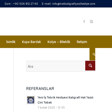
Gsm : +90 506 812 27 40 E-mail:
info@hatkaligrafiyazihediye.com
İsimlik
Kupa Bardak
Kolye – Bileklik
İletişim
REFERANSLAR
Yeni İş Tebrik Hediyesi Kaligrafi Hat Yazılı
Çini Tabak
7 Şubat 2020 - 12:55