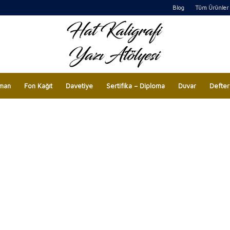
Blog
Tüm Ürünler
man
Fon Kağıt
Davetiye
Sertifika – Diploma
Duvar
Defter