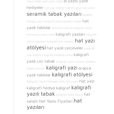
el yazısı yazılı
yazılı tablo
ayet yazılı tablo
hediyeler
hat yazı hediye
hattat
sülüs hat yazısı
seramik tabak yazıları
porselen
hat
tabağa yazı
kaligrafi yazılı porselen tabak
yazılı tablolar
sertifika üzerine kaligrafi yazısı
kaligrafi yazıları
osmanlıca yazılı tablo
kaligrafi
hat yazı
yazılı tabaklar
kaligrafi hat merkezi
atölyesi
hat yazılı çerçeveler
kaligrafi
kaligrafi
yazı sipariş
kaligrafi davetiye yazısı
yazılı çini tabak
kaligrafi yazılı çerçeve
porselen
kaligrafi yazı
arapça
tabak yazıları
kaligrafi atölyesi
yazılı tablolar
hat yazı
Kaligrafi Yazılı Hediyeler
talik hat yazısı
kaligrafi
kaligrafi hediye
kaligraf
yazılı tabak
hat
kaligrafi tablo sipariş
hat
sanatı
Hat Yazısı Fiyatları
yazıları