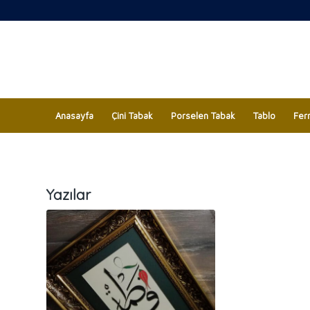
Anasayfa
Çini Tabak
Porselen Tabak
Tablo
Fer
Yazılar