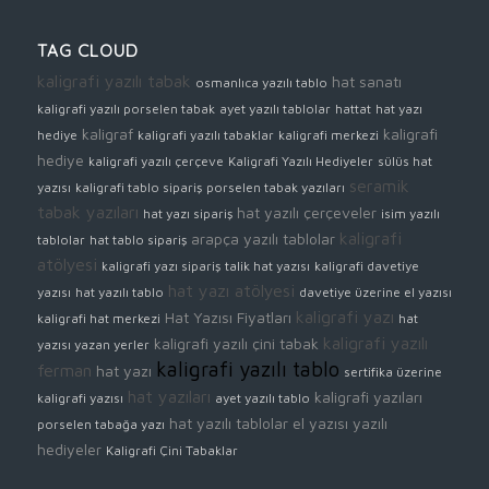
TAG CLOUD
kaligrafi yazılı tabak
hat sanatı
osmanlıca yazılı tablo
kaligrafi yazılı porselen tabak
ayet yazılı tablolar
hattat
hat yazı
kaligraf
kaligrafi
hediye
kaligrafi yazılı tabaklar
kaligrafi merkezi
hediye
kaligrafi yazılı çerçeve
Kaligrafi Yazılı Hediyeler
sülüs hat
seramik
yazısı
kaligrafi tablo sipariş
porselen tabak yazıları
tabak yazıları
hat yazılı çerçeveler
hat yazı sipariş
isim yazılı
kaligrafi
arapça yazılı tablolar
tablolar
hat tablo sipariş
atölyesi
kaligrafi yazı sipariş
talik hat yazısı
kaligrafi davetiye
hat yazı atölyesi
yazısı
hat yazılı tablo
davetiye üzerine el yazısı
kaligrafi yazı
Hat Yazısı Fiyatları
kaligrafi hat merkezi
hat
kaligrafi yazılı
kaligrafi yazılı çini tabak
yazısı yazan yerler
kaligrafi yazılı tablo
ferman
hat yazı
sertifika üzerine
hat yazıları
kaligrafi yazıları
kaligrafi yazısı
ayet yazılı tablo
hat yazılı tablolar
el yazısı yazılı
porselen tabağa yazı
hediyeler
Kaligrafi Çini Tabaklar