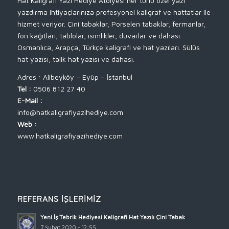
Hat Kaligrafi Yazı Hediye Atölyesi her türlü özel yazı
yazdırma ihtiyaçlarınıza profesyonel kaligraf ve hattatlar ile
hizmet veriyor. Çini tabaklar, Porselen tabaklar, fermanlar,
fon kağıtları, tablolar, isimlikler, duvarlar ve dahası.
Osmanlıca, Arapça, Türkçe kaligrafi ve hat yazıları. Sülüs
hat yazısı, talik hat yazısı ve dahası.
Adres : Alibeyköy – Eyüp – İstanbul
Tel :
0506 812 27 40
E-Mail :
info@hatkaligrafiyazihediye.com
Web :
www.hatkaligrafiyazihediye.com
REFERANS İŞLERIMIZ
Yeni İş Tebrik Hediyesi Kaligrafi Hat Yazılı Çini Tabak
7 Şubat 2020 - 12:55