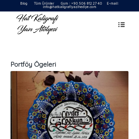
Blog
Tüm Ürünler
Gsm : +90 506 812 27 40 E-mail:
info@hatkaligrafiyazihediye.com
Portföy Ögeleri