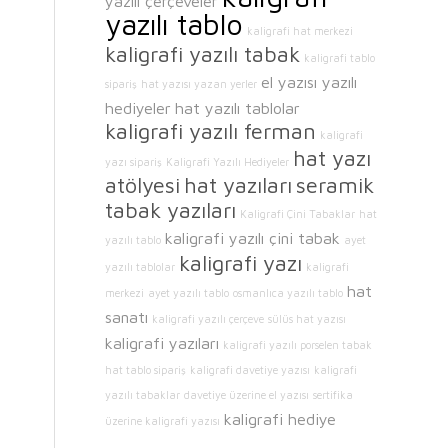
yazılı çerçeveler
yazılı tablo
kaligrafi hat merkezi
kaligrafi yazılı tabak
kaligrafi tablo
el yazısı yazılı
sipariş
hat yazısı yazan yerler
hediyeler
hat yazılı tablolar
kaligrafi yazılı ferman
kaligrafi
hat yazı
yazı sipariş
Kaligrafi Yazılı Hediyeler
atölyesi
hat yazıları
seramik
tabak yazıları
Kaligrafi Çini Tabaklar
hat
kaligrafi yazılı çini tabak
yazılı tablo
ayet
kaligrafi yazı
yazılı tablolar
kaligrafi
hat
merkezi
ayet yazılı tablo
osmanlıca yazılı tablo
sanatı
kaligrafi yazılı çerçeve
sülüs hat yazısı
kaligrafi yazıları
kaligrafi yazılı porselen tabak
hat tablo sipariş
kaligrafi davetiye yazısı
kaligrafi
yazılı tabaklar
davetiye üzerine el yazısı
sertifika
kaligrafi hediye
üzerine kaligrafi yazısı