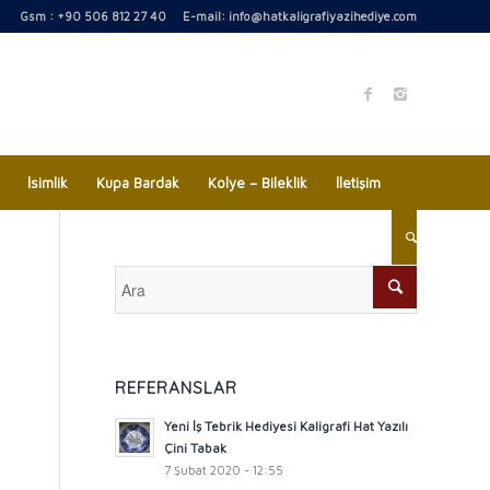
Gsm : +90 506 812 27 40 E-mail:
info@hatkaligrafiyazihediye.com
İsimlik
Kupa Bardak
Kolye – Bileklik
İletişim
REFERANSLAR
Yeni İş Tebrik Hediyesi Kaligrafi Hat Yazılı
Çini Tabak
7 Şubat 2020 - 12:55