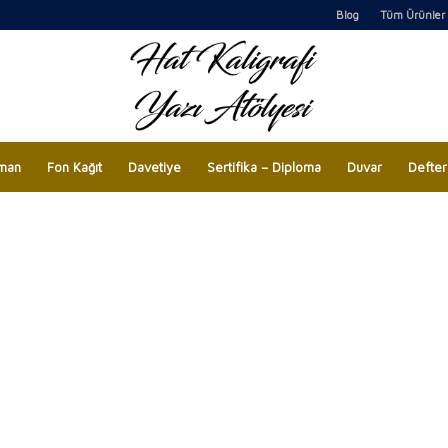
Blog
Tüm Ürünler
man
Fon Kağıt
Davetiye
Sertifika – Diploma
Duvar
Defter