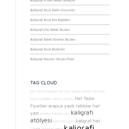
Kaligrafi ve Hat Sanatı Sanatçısı
Kaligrafi Yazılı Tablo Çerçeveler
Kaligrafi Yazılı Fon Kağıtları
Kaligrafi Çini Tabak Yazıları
Kaligrafi Tabak Süsleme Yazıları
Kaligrafi Yazılı Hediyeler
Kaligrafi Davetiye Yazımı Fiyatı
TAG CLOUD
isim yazılı tablolar
hat yazı hediye
hattat
hat yazı
Hat Yazısı
sipariş
porselen tabak yazıları
Fiyatları
arapça yazılı tablolar
hat
kaligrafi
yazı
porselen tabağa yazı
atölyesi
kaligraf
hat
talik hat yazısı
kaligrafi