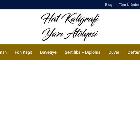
Blog
Tüm Ürünler
man
Fon Kağıt
Davetiye
Sertifika – Diploma
Duvar
Defter