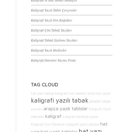
Kaligrafi ve Hat Sanatı Sanatçısı
Kaligrafi Yazılı Tablo Çerçeveler
Kaligrafi Yazılı Fon Kağıtları
Kaligrafi Çini Tabak Yazıları
Kaligrafi Tabak Süsleme Yazıları
Kaligrafi Yazılı Hediyeler
Kaligrafi Davetiye Yazımı Fiyatı
TAG CLOUD
hat yazı hediye
kaligrafi hat merkezi
sülüs hat yazısı
kaligrafi yazılı tabak
porselen tabak
arapça yazılı tablolar
yazıları
Kaligrafi Yazılı
kaligraf
Hediyeler
kaligrafi davetiye yazısı
hat
Kaligrafi Çini Tabaklar
kaligrafi yazılı çerçeve
hat yazı
yazı
hat yazılı tablolar