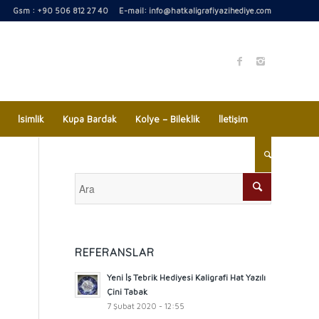
Gsm : +90 506 812 27 40 E-mail:
info@hatkaligrafiyazihediye.com
İsimlik
Kupa Bardak
Kolye – Bileklik
İletişim
REFERANSLAR
Yeni İş Tebrik Hediyesi Kaligrafi Hat Yazılı
Çini Tabak
7 Şubat 2020 - 12:55