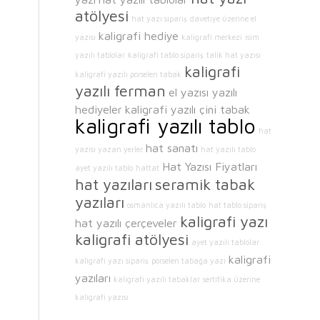
atölyesi
hat yazı sipariş
davetiye üzerine el
kaligrafi hediye
yazısı
kaligrafi merkezi
isim
yazılı tablolar
kaligrafi tablo sipariş
talik hat yazısı
kaligrafi
kaligrafi yazılı porselen tabak
yazılı ferman
el yazısı yazılı
hediyeler
kaligrafi yazılı çini tabak
kaligrafi yazılı tablo
hat
hat sanatı
yazısı yazan yerler
hat yazılı tablo
Hat Yazısı Fiyatları
ayet yazılı tablo
hattat
hat yazıları
seramik tabak
yazıları
osmanlıca yazılı tablo
hat tablo sipariş
kaligrafi yazı
hat yazılı çerçeveler
kaligrafi atölyesi
ayet yazılı tablolar
kaligrafi
kaligrafi yazı sipariş
porselen tabağa yazı
yazıları
kaligrafi yazılı tabaklar
sertifika üzerine
kaligrafi yazısı