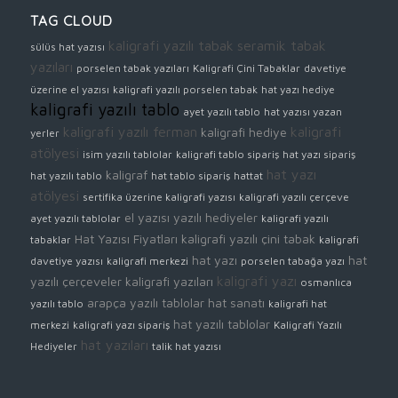
TAG CLOUD
kaligrafi yazılı tabak
seramik tabak
sülüs hat yazısı
yazıları
porselen tabak yazıları
Kaligrafi Çini Tabaklar
davetiye
üzerine el yazısı
kaligrafi yazılı porselen tabak
hat yazı hediye
kaligrafi yazılı tablo
ayet yazılı tablo
hat yazısı yazan
kaligrafi yazılı ferman
kaligrafi
kaligrafi hediye
yerler
atölyesi
isim yazılı tablolar
kaligrafi tablo sipariş
hat yazı sipariş
hat yazı
kaligraf
hat yazılı tablo
hat tablo sipariş
hattat
atölyesi
sertifika üzerine kaligrafi yazısı
kaligrafi yazılı çerçeve
el yazısı yazılı hediyeler
ayet yazılı tablolar
kaligrafi yazılı
Hat Yazısı Fiyatları
kaligrafi yazılı çini tabak
tabaklar
kaligrafi
hat yazı
hat
davetiye yazısı
kaligrafi merkezi
porselen tabağa yazı
kaligrafi yazı
yazılı çerçeveler
kaligrafi yazıları
osmanlıca
arapça yazılı tablolar
hat sanatı
yazılı tablo
kaligrafi hat
hat yazılı tablolar
merkezi
kaligrafi yazı sipariş
Kaligrafi Yazılı
hat yazıları
Hediyeler
talik hat yazısı