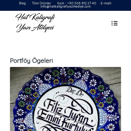
Blog
Tüm Ürünler
Gsm : +90 506 812 27 40 E-mail:
info@hatkaligrafiyazihediye.com
Portföy Ögeleri