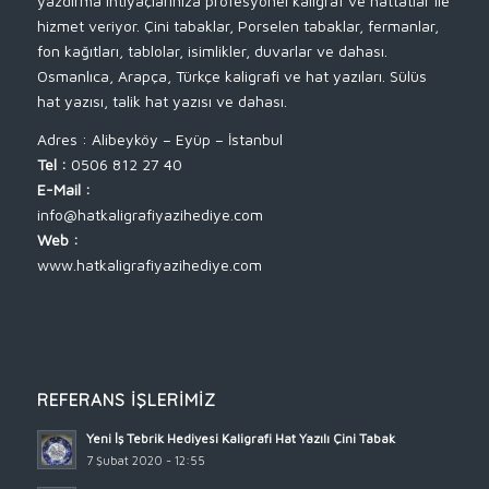
yazdırma ihtiyaçlarınıza profesyonel kaligraf ve hattatlar ile
hizmet veriyor. Çini tabaklar, Porselen tabaklar, fermanlar,
fon kağıtları, tablolar, isimlikler, duvarlar ve dahası.
Osmanlıca, Arapça, Türkçe kaligrafi ve hat yazıları. Sülüs
hat yazısı, talik hat yazısı ve dahası.
Adres : Alibeyköy – Eyüp – İstanbul
Tel :
0506 812 27 40
E-Mail :
info@hatkaligrafiyazihediye.com
Web :
www.hatkaligrafiyazihediye.com
REFERANS İŞLERIMIZ
Yeni İş Tebrik Hediyesi Kaligrafi Hat Yazılı Çini Tabak
7 Şubat 2020 - 12:55